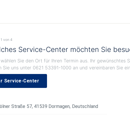
 1 von 4
ches Service-Center möchten Sie bes
 wählen Sie den Ort für Ihren Termin aus. Ihr gewünschtes S
n Sie uns unter 0621 53391-1000 an und vereinbaren Sie ei
hr Service-Center
ölner Straße 57, 41539 Dormagen, Deutschland